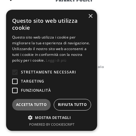
PRIVACY POLICY
Scegli la lingua
×
Questo sito web utilizza
ITA
–
ENG
cookie
Questo sito web utilizza i cookie per
migliorare la tua esperienza di navigazione.
Utilizzando il nostro sito web acconsenti a
tutti i cookie in conformità con la nostra
Via Madonna del Rivaio 63
policy per i cookie.
Leggi di più
52043 Castiglion Fiorentino Arezzo Italia
STRETTAMENTE NECESSARI
Tel
3396621880
TARGETING
Email:
marioreattelli@hotmail.it
FUNZIONALITÀ
ACCETTA TUTTO
RIFIUTA TUTTO
MOSTRA DETTAGLI
POWERED BY COOKIESCRIPT