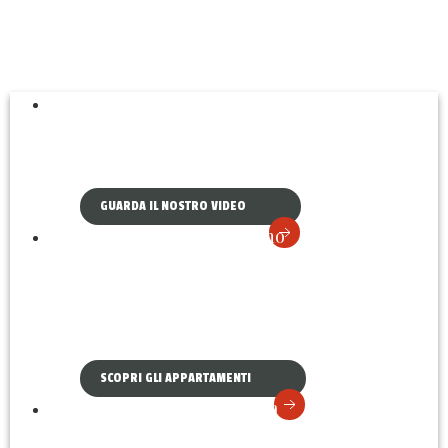
Agriturismo a Castiglion Fiorentino
VILLA PAGLICCI REATTELLI
GUARDA IL NOSTRO VIDEO
Nel classico stile toscano
APPARTAMENTI CON
CUCINA
SCOPRI GLI APPARTAMENTI
Scroll Down
Nel cuore della Toscana
CASTIGLION FIORENTINO E